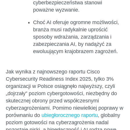
cyberbezpieczeństwa stanowi
poważne wyzwanie.
Choć AI oferuje ogromne możliwości,
branża musi radykalnie uprościć
sposoby wdrażania, zarządzania i
zabezpieczania AI, by nadążyć za
ewoluującym krajobrazem zagrożeń.
Jak wynika z najnowszego raportu Cisco
Cybersecurity Readiness Index 2025, tylko 3%
organizacji w Polsce osiągnęło najwyższy, czyli
„dojrzały” poziom cybergotowości, niezbędny do
skutecznej obrony przed współczesnymi
cyberzagrożeniami. Pomimo niewielkiej poprawy w
porównaniu do
ubiegłorocznego raportu
, globalny
poziom gotowości na cyberzagrożenia nadal
pozostaje niski, a hiperłączność i AI rodzą nowe