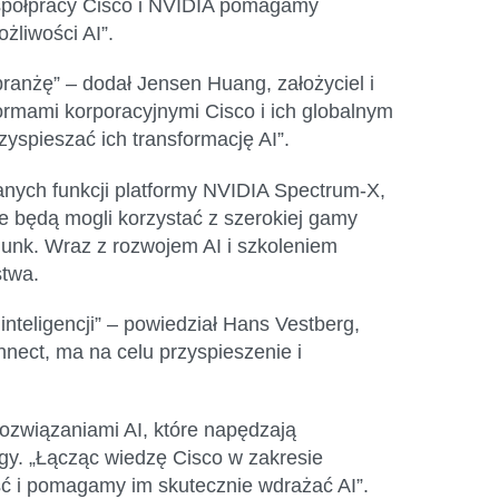
spółpracy Cisco i NVIDIA pomagamy
żliwości AI”.
 branżę” –
dodał Jensen Huang, założyciel i
rmami korporacyjnymi Cisco i ich globalnym
spieszać ich transformację AI”.
anych funkcji platformy NVIDIA Spectrum-X,
ie będą mogli korzystać z szerokiej gamy
lunk. Wraz z rozwojem AI i szkoleniem
stwa.
nteligencji” –
powiedział Hans Vestberg,
nect, ma na celu przyspieszenie i
rozwiązaniami AI, które napędzają
ogy.
„Łącząc wiedzę Cisco w zakresie
ć i pomagamy im skutecznie wdrażać AI”.