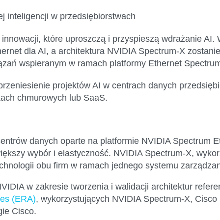
 inteligencji w przedsiębiorstwach
 innowacji, które uproszczą i przyspieszą wdrażanie AI
ernet dla AI, a architektura NVIDIA Spectrum-X zostanie
iązań wspieranym w ramach platformy Ethernet Spectru
zeniesienie projektów AI w centrach danych przedsiębio
skach chmurowych lub SaaS.
 centrów danych oparte na platformie NVIDIA Spectrum E
ększy wybór i elastyczność. NVIDIA Spectrum-X, wykorz
echnologii obu firm w ramach jednego systemu zarządzan
IDIA w zakresie tworzenia i walidacji architektur refer
res (ERA)
, wykorzystujących NVIDIA Spectrum-X, Cisco 
gie Cisco.