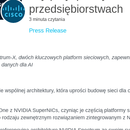
przedsiębiorstwach
3 minuta czytania
Press Release
trum-X, dwóch kluczowych platform sieciowych, zapewni
 danych dla AI
ie wspólnej architektury, która uprości budowę sieci d
 One z NVIDIA SuperNICs, czyniąc je częścią platformy 
go rodzaju zewnętrznym rozwiązaniem zintegrowanym z 
 referencyjną architekturę NVIDIA Spectrum ze swoim 