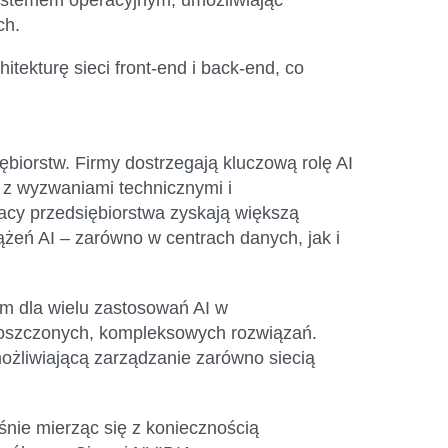
ch.
ekturę sieci front-end i back-end, co
ębiorstw. Firmy dostrzegają kluczową rolę AI
ę z wyzwaniami technicznymi i
acy przedsiębiorstwa zyskają większą
ążeń AI – zarówno w centrach danych, jak i
tem dla wielu zastosowań AI w
uproszczonych, kompleksowych rozwiązań.
umożliwiającą zarządzanie zarówno siecią
nie mierząc się z koniecznością