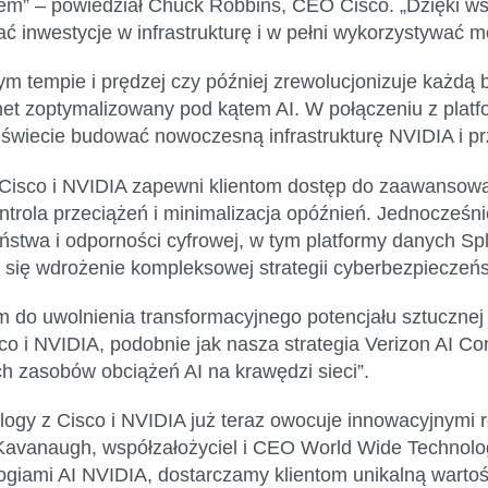
iem” –
powiedział Chuck Robbins, CEO Cisco.
„Dzięki w
ć inwestycje w infrastrukturę i w pełni wykorzystywać mo
nym tempie i prędzej czy później zrewolucjonizuje każdą
t zoptymalizowany pod kątem AI. W połączeniu z platfo
iecie budować nowoczesną infrastrukturę NVIDIA i przy
ii Cisco i NVIDIA zapewni klientom dostęp do zaawansow
kontrola przeciążeń i minimalizacja opóźnień. Jednocześn
eństwa i odporności cyfrowej, w tym platformy danych Sp
 się wdrożenie kompleksowej strategii cyberbezpieczeń
m do uwolnienia transformacyjnego potencjału sztucznej i
 i NVIDIA, podobnie jak nasza strategia Verizon AI Con
h zasobów obciążeń AI na krawędzi sieci”.
logy z Cisco i NVIDIA już teraz owocuje innowacyjnymi 
 Kavanaugh, współzałożyciel i CEO World Wide Technol
iami AI NVIDIA, dostarczamy klientom unikalną wartoś