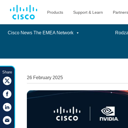
Cisco News The EMEA Network
Rodzaj
Skip
to
Share
content
26 February 2025