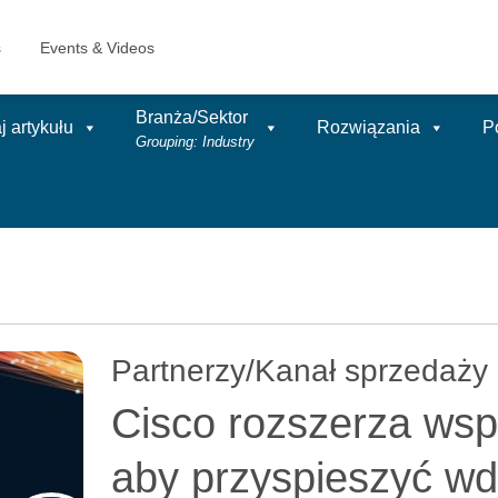
Branża/Sektor
 artykułu
Rozwiązania
P
Grouping: Industry
Partnerzy/Kanał sprzedaży
Cisco rozszerza wsp
aby przyspieszyć wd