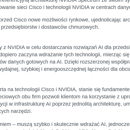
wanie sieci Cisco i technologii NVIDIA w centrach dany
zed Cisco nowe możliwości rynkowe, ujednolicając archit
rą przedsiębiorstw i dostawców chmurowych.
y z NVIDIA w celu dostarczania rozwiązań AI dla przedsi
 dopiero zaczyna wdrażanie tych technologii, mierząc si
w danych gotowych na AI. Dzięki rozszerzonej współpr
dajnej, szybkiej i energooszczędnej łączności dla obci
arta na technologii Cisco i NVIDIA, stanie się fundamen
sieciowych obu firm pozwoli klientom na korzystanie z 
cji w infrastrukturę AI poprzez jednolitą architekturę, 
ących narzędzi.
iem – muszą szybko i skutecznie wdrażać AI, jednocześ