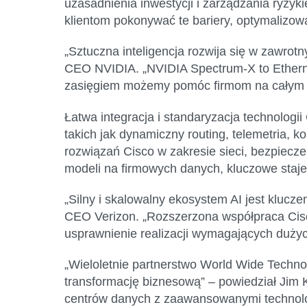
uzasadnienia inwestycji i zarządzania ryzyk
klientom pokonywać te bariery, optymalizowa
„Sztuczna inteligencja rozwija się w zawrot
CEO NVIDIA.
„NVIDIA Spectrum-X to Etherne
zasięgiem możemy pomóc firmom na całym św
Łatwa integracja i standaryzacja technolog
takich jak dynamiczny routing, telemetria, 
rozwiązań Cisco w zakresie sieci, bezpiecz
modeli na firmowych danych, kluczowe staje
„Silny i skalowalny ekosystem AI jest klucze
CEO Verizon.
„Rozszerzona współpraca Cisco
usprawnienie realizacji wymagających dużyc
„Wieloletnie partnerstwo World Wide Techno
transformację biznesową” –
powiedział Jim
centrów danych z zaawansowanymi technolog