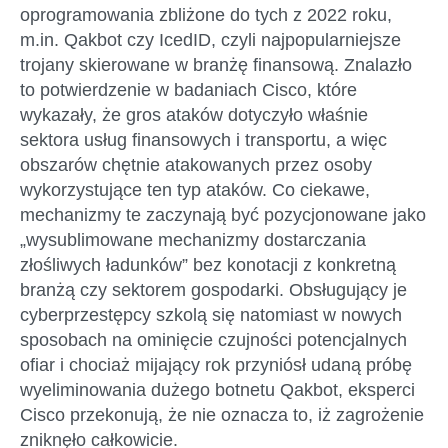
oprogramowania zbliżone do tych z 2022 roku,
m.in. Qakbot czy IcedID, czyli najpopularniejsze
trojany skierowane w branżę finansową. Znalazło
to potwierdzenie w badaniach Cisco, które
wykazały, że gros ataków dotyczyło właśnie
sektora usług finansowych i transportu, a więc
obszarów chętnie atakowanych przez osoby
wykorzystujące ten typ ataków. Co ciekawe,
mechanizmy te zaczynają być pozycjonowane jako
„wysublimowane mechanizmy dostarczania
złośliwych ładunków” bez konotacji z konkretną
branżą czy sektorem gospodarki. Obsługujący je
cyberprzestępcy szkolą się natomiast w nowych
sposobach na ominięcie czujności potencjalnych
ofiar i chociaż mijający rok przyniósł udaną próbę
wyeliminowania dużego botnetu Qakbot, eksperci
Cisco przekonują, że nie oznacza to, iż zagrożenie
zniknęło całkowicie.