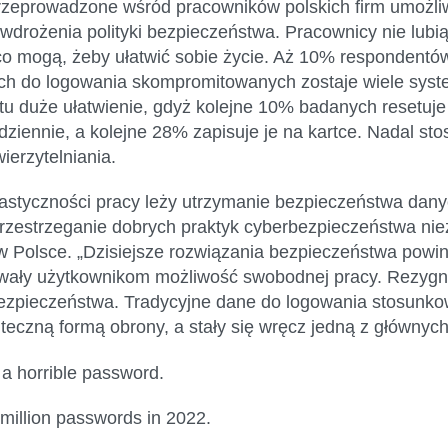
rzeprowadzone wśród pracowników polskich firm umożli
drożenia polityki bezpieczeństwa. Pracownicy nie lubi
o mogą, żeby ułatwić sobie życie. Aż 10% respondentów
ch do logowania skompromitowanych zostaje wiele syst
tu duże ułatwienie, gdyż kolejne 10% badanych resetuj
dziennie, a kolejne 28% zapisuje je na kartce. Nadal st
erzytelniania.
astyczności pracy leży utrzymanie bezpieczeństwa dany
rzestrzeganie dobrych praktyk cyberbezpieczeństwa niez
w Polsce. „Dzisiejsze rozwiązania bezpieczeństwa powi
awały użytkownikom możliwość swobodnej pracy. Rezygna
bezpieczeństwa. Tradycyjne dane do logowania stosunk
teczną formą obrony, a stały się wręcz jedną z głównyc
 a horrible password.
million passwords in 2022.