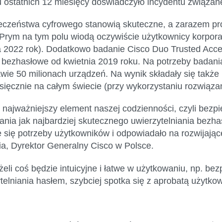
gu ostatnich 12 miesięcy doświadczyło incydentu związ
czeństwa cyfrowego stanowią skuteczne, a zarazem pros
rym na tym polu wiodą oczywiście użytkownicy korporacyj
 2022 rok). Dodatkowo badanie Cisco Duo Trusted Acc
ie bezhasłowe od kwietnia 2019 roku. Na potrzeby bada
wie 50 milionach urządzeń. Na wynik składały się także
miesięcznie na całym świecie (przy wykorzystaniu rozwiąza
 najważniejszy element naszej codzienności, czyli bezpi
nia jak najbardziej skutecznego uwierzytelniania bezha
ce się potrzeby użytkowników i odpowiadało na rozwijają
, Dyrektor Generalny Cisco w Polsce.
li coś będzie intuicyjne i łatwe w użytkowaniu, np. bezp
elniania hasłem, szybciej spotka się z aprobatą użytk