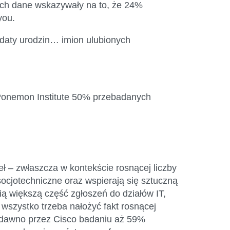
ych dane wskazywały na to, że 24%
you.
daty urodzin… imion ulubionych
h Ponemon Institute 50% przebadanych
ł – zwłaszcza w kontekście rosnącej liczby
cjotechniczne oraz wspierają się sztuczną
ią większą część zgłoszeń do działów IT,
wszystko trzeba nałożyć fakt rosnącej
iedawno przez Cisco badaniu aż 59%