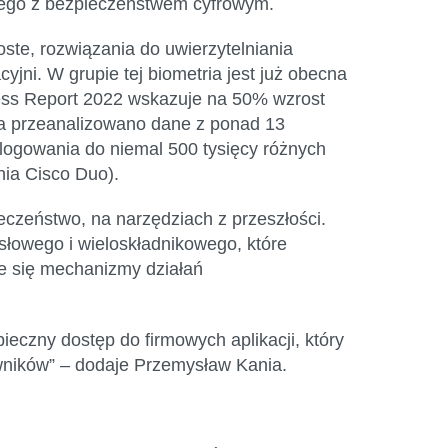
anego z bezpieczeństwem cyfrowym.
te, rozwiązania do uwierzytelniania
ni. W grupie tej biometria jest już obecna
ess Report 2022 wskazuje na 50% wzrost
nia przeanalizowano dane z ponad 13
 logowania do niemal 500 tysięcy różnych
nia Cisco Duo).
eczeństwo, na narzędziach z przeszłości.
słowego i wieloskładnikowego, które
ce się mechanizmy działań
ieczny dostęp do firmowych aplikacji, który
owników” – dodaje Przemysław Kania.