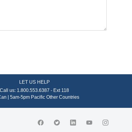
LET US HELP
Call us:
1.800.553.6387
-
Ext 118
an | 5am-5pm Pacific
Other Countries