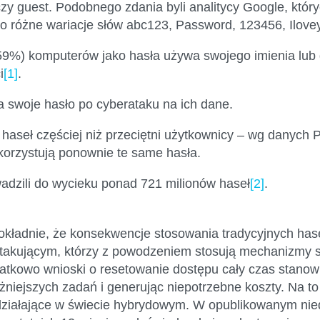
y guest. Podobnego zdania byli analitycy Google, któr
o różne wariacje słów abc123, Password, 123456, Ilove
9%) komputerów jako hasła używa swojego imienia lub 
i
[1]
.
 swoje hasło po cyberataku na ich dane.
 haseł częściej niż przeciętni użytkownicy – wg danyc
ykorzystują ponownie te same hasła.
dzili do wycieku ponad 721 milionów haseł
[2]
.
dokładnie, że konsekwencje stosowania tradycyjnych hase
Atakującym, którzy z powodzeniem stosują mechanizmy so
odatkowo wnioski o resetowanie dostępu cały czas stanow
niejszych zadań i generując niepotrzebne koszty. Na to 
e działające w świecie hybrydowym. W opublikowanym n