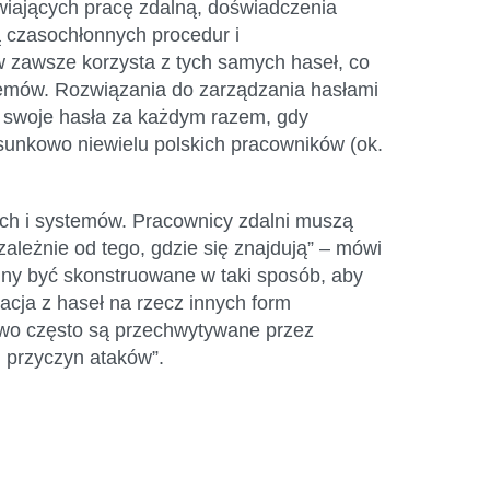
wiających pracę zdalną, doświadczenia
ą czasochłonnych procedur i
 zawsze korzysta z tych samych haseł, co
emów. Rozwiązania do zarządzania hasłami
e swoje hasła za każdym razem, gdy
osunkowo niewielu polskich pracowników (ok.
ch i systemów. Pracownicy zdalni muszą
ależnie od tego, gdzie się znajdują” – mówi
nny być skonstruowane w taki sposób, aby
cja z haseł na rzecz innych form
owo często są przechwytywane przez
h przyczyn ataków”.