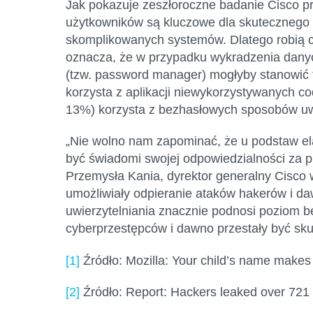
Jak pokazuje zeszłoroczne badanie Cisco p
użytkowników są kluczowe dla skutecznego w
skomplikowanych systemów. Dlatego robią c
oznacza, że w przypadku wykradzenia dany
(tzw. password manager) mogłyby stanowić 
korzysta z aplikacji niewykorzystywanych co
13%) korzysta z bezhasłowych sposobów uwi
„Nie wolno nam zapominać, że u podstaw el
być świadomi swojej odpowiedzialności za p
Przemysła Kania, dyrektor generalny Cisco 
umożliwiały odpieranie ataków hakerów i d
uwierzytelniania znacznie podnosi poziom 
cyberprzestępców i dawno przestały być sku
[1]
Źródło: Mozilla: Your child’s name makes
[2]
Źródło: Report: Hackers leaked over 721 