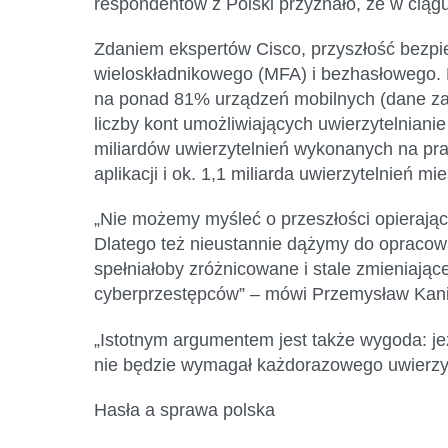
respondentów z Polski przyznało, że w cią
Zdaniem ekspertów Cisco, przyszłość bezpie
wieloskładnikowego (MFA) i bezhasłowego. P
na ponad 81% urządzeń mobilnych (dane za
liczby kont umożliwiających uwierzytelnian
miliardów uwierzytelnień wykonanych na pra
aplikacji i ok. 1,1 miliarda uwierzytelnień 
„Nie możemy myśleć o przeszłości opierając
Dlatego też nieustannie dążymy do opracowa
spełniałoby zróżnicowane i stale zmieniają
cyberprzestępców” – mówi Przemysław Kania
„Istotnym argumentem jest także wygoda: jeże
nie będzie wymagał każdorazowego uwierzyt
Hasła a sprawa polska