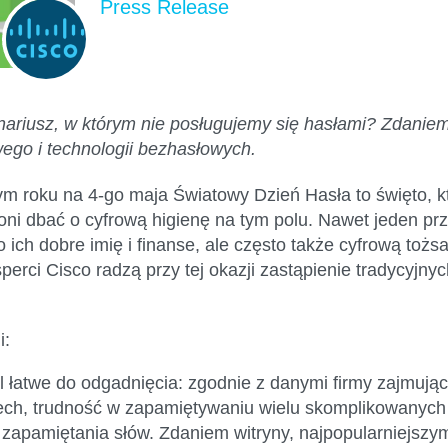
Press Release
ariusz, w którym nie posługujemy się hasłami? Zdaniem 
wego i technologii bezhasłowych.
ym roku na 4-go maja Światowy Dzień Hasła to święto, 
i oni dbać o cyfrową higienę na tym polu. Nawet jeden 
o ich dobre imię i finanse, ale często także cyfrową t
eksperci Cisco radzą przy tej okazji zastąpienie tradycy
i:
l łatwe do odgadnięcia: zgodnie z danymi firmy zajmujące
ch, trudność w zapamiętywaniu wielu skomplikowanych
o zapamiętania słów. Zdaniem witryny, najpopularniejszy