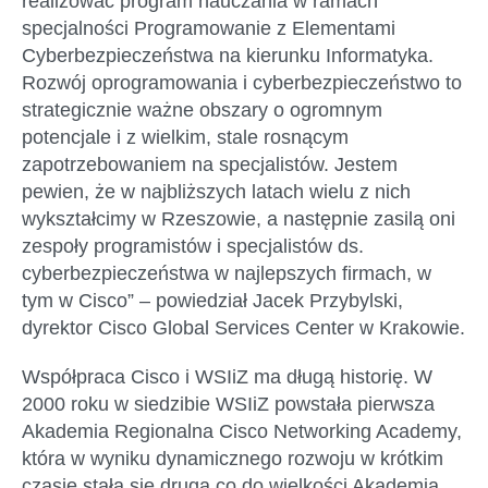
realizować program nauczania w ramach
specjalności Programowanie z Elementami
Cyberbezpieczeństwa na kierunku Informatyka.
Rozwój oprogramowania i cyberbezpieczeństwo to
strategicznie ważne obszary o ogromnym
potencjale i z wielkim, stale rosnącym
zapotrzebowaniem na specjalistów. Jestem
pewien, że w najbliższych latach wielu z nich
wykształcimy w Rzeszowie, a następnie zasilą oni
zespoły programistów i specjalistów ds.
cyberbezpieczeństwa w najlepszych firmach, w
tym w Cisco” – powiedział Jacek Przybylski,
dyrektor Cisco Global Services Center w Krakowie.
Współpraca Cisco i WSIiZ ma długą historię. W
2000 roku w siedzibie WSIiZ powstała pierwsza
Akademia Regionalna Cisco Networking Academy,
która w wyniku dynamicznego rozwoju w krótkim
czasie stała się drugą co do wielkości Akademią