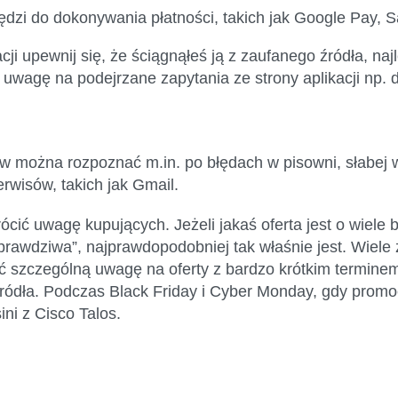
zędzi do dokonywania płatności, takich jak Google Pay,
i upewnij się, że ściągnąłeś ją z zaufanego źródła, najl
 uwagę na podejrzane zapytania ze strony aplikacji np.
w można rozpoznać m.in. po błędach w pisowni, słabej 
rwisów, takich jak Gmail.
ić uwagę kupujących. Jeżeli jakaś oferta jest o wiele ba
prawdziwa”, najprawdopodobniej tak właśnie jest. Wiele 
 szczególną uwagę na oferty z bardzo krótkim terminem,
ódła. Podczas Black Friday i Cyber Monday, gdy promocje
ni z Cisco Talos.