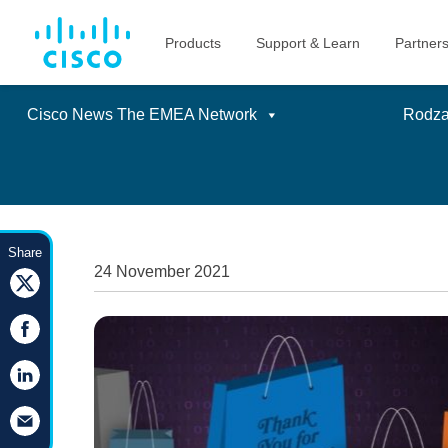
Cisco News The EMEA Network
Rodzaj
Skip
to
Share
content
24 November 2021