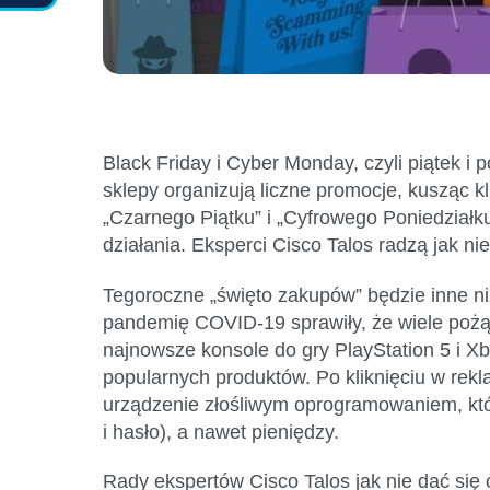
Black Friday i Cyber Monday, czyli piątek 
sklepy organizują liczne promocje, kusząc k
„Czarnego Piątku” i „Cyfrowego Poniedziałku
działania. Eksperci Cisco Talos radzą jak ni
Tegoroczne „święto zakupów” będzie inne ni
pandemię COVID-19 sprawiły, że wiele pożąd
najnowsze konsole do gry PlayStation 5 i Xb
popularnych produktów. Po kliknięciu w rek
urządzenie złośliwym oprogramowaniem, któr
i hasło), a nawet pieniędzy.
Rady ekspertów Cisco Talos jak nie dać si