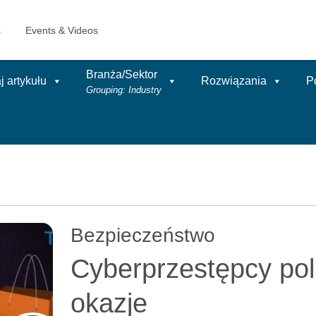
Branża/Sektor
 artykułu
Rozwiązania
P
Grouping: Industry
Bezpieczeństwo
Cyberprzestępcy pol
okazje