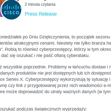
2 minuta czytania
Press Release
i poniedziałek po Dniu Dziękczynienia, to początek sez
lientów atrakcyjnymi cenami. Niestety nie tylko branża h
”. Robią to również cyberprzestępcy, którzy w tym okres
e dać się oszukać i nie paść ofiarą cyberataku.
ż wszystkie poprzednie. Problemy w łańcuchu dostaw i 
anych produktów nie jest dostępnych lub ich dostępnoś
ox Series X. Cyberprzestępcy wykorzystują tę sytuację i
lamę czy link z przygotowanej przez nich wiadomości e-m
e może doprowadzić do utraty ważnych danych (w tym da
ę oszukać podczas świątecznych wyprzedaży: