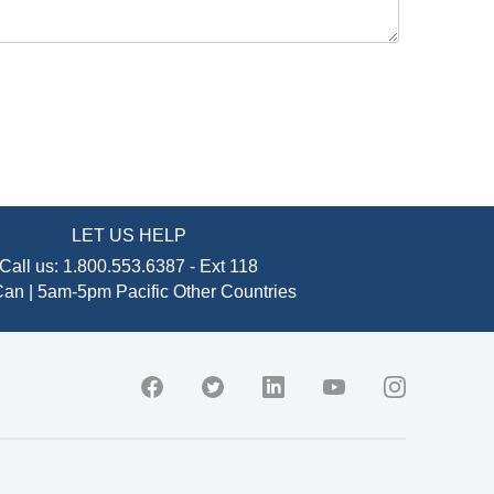
LET US HELP
Call us:
1.800.553.6387
-
Ext 118
an | 5am-5pm Pacific
Other Countries