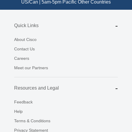
US/Can | 5am-5pm Pacific
Other Countries