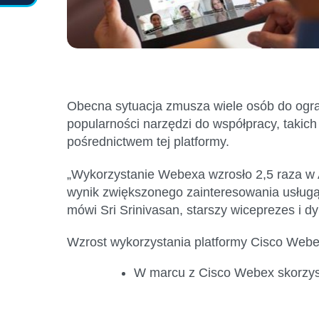
Obecna sytuacja zmusza wiele osób do
ogr
popularności narzędzi do współpracy, takich
pośrednictwem tej platformy.
„Wykorzystanie
Webexa
wzrosło 2,5
raza
w 
wynik
zwiększonego zainteresowania usługą
mówi
Sri
Srinivasan
,
starszy wiceprezes i d
Wzrost wykorzystania platformy Cisco
Webe
W marcu
z Cisco
Webex
skorzys