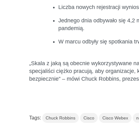
L
iczba nowych rejestracji wynios
J
ednego dnia odby
wało
się
4,2 
pandemią
.
W marcu odbyły się spotkania t
„
Skala
z jaką są obecnie wykorzystywane na
specjaliści ciężko pracują, aby organizacje
bezpiecznie” – mówi Chuck
Robbins
, prezes
Tags:
Chuck Robbins
Cisco
Cisco Webex
n