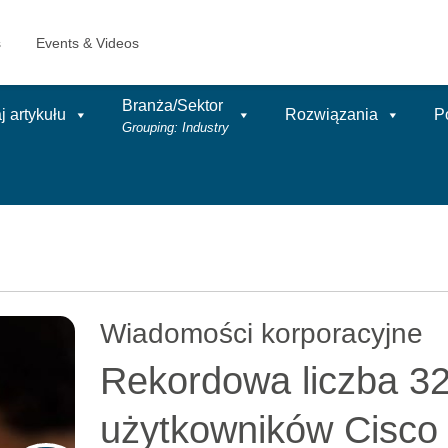
Branża/Sektor
 artykułu
Rozwiązania
P
Grouping: Industry
Wiadomości korporacyjne
Rekordowa liczba 3
użytkowników Cisc