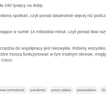
ła 240 tysięcy
na dobę
.
miliona spotkań
, czyli ponad dwukrotnie więcej niż po
rwające w sumie 14 miliardów minut
, czyli p
onad dwa razy
rzędzia do współpracy jest niezwykła. Robimy wszystk
, które muszą funkcjonować w tym trudnym okresie, mogły
 Cisco.
owa normalność
pandemia
praca zdalna
pracazdalna
Sr