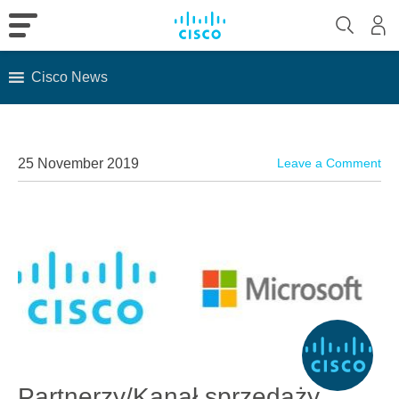
Cisco News
Skip
to
content
25 November 2019
Leave a Comment
Partnerzy/Kanał sprzedaży