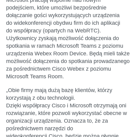
Microsoft
pracują wspólnie nad nowym
podejściem, które umożliwi bezpośrednie
dołącz
a
nie gości wykorzystujących urządzenia
do
widekonferencji
obydwu firm do
ich
aplikacji
do
współpracy
(opart
ych
na
WebRTC
)
.
U
żytkownicy zyskają
możliwość dołączenia do
spotkania w ramach Microsoft
Teams
z poziomu
urządzenia
Webex
Room
Device
. Będą mieli
także
możliwość dołączenia do spotkania
prowadzanego
za pośrednictwem
Cisco
Webex
z poziomu
Microsoft
Teams
Room
.
„
Obie firmy mają dużą bazę klientów, którzy
korzystają z obu technologii.
Dzięki
współpracy
Cisco i Microsoft
otrzymają
oni
rozwiązani
e
, które pozwoli wykorzystać obecne w
organizacji urządzenia
. Oznacza to, że za
pośrednictwem narzędzi
do
wideokonferencji
Cisco,
będzie można
płynnie