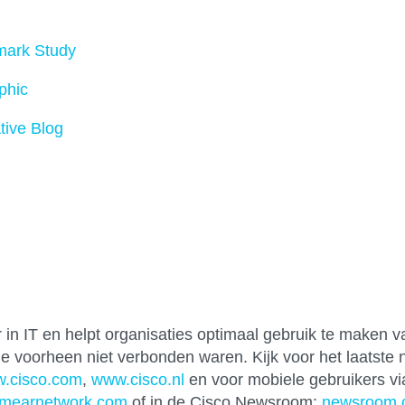
mark Study
phic
tive Blog
in IT en helpt organisaties optimaal gebruik te maken v
die voorheen niet verbonden waren. Kijk voor het laatste
.cisco.com
,
www.cisco.nl
en voor mobiele gebruikers v
emearnetwork.com
of in de Cisco Newsroom:
newsroom.