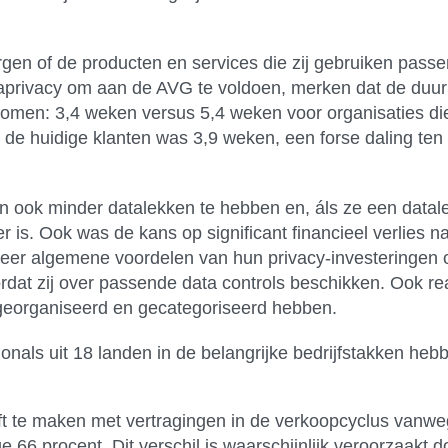
en of de producten en services die zij gebruiken pass
taprivacy om aan de AVG te voldoen, merken dat de duur
nomen: 3,4 weken versus 5,4 weken voor organisaties die 
de huidige klanten was 3,9 weken, een forse daling ten
 ook minder datalekken te hebben en, áls ze een datale
r is. Ook was de kans op significant financieel verlies na
 meer algemene voordelen van hun privacy-investeringe
dat zij over passende data controls beschikken. Ook rea
a georganiseerd en gecategoriseerd hebben.
ionals uit 18 landen in de belangrijke bedrijfstakken 
t te maken met vertragingen in de verkoopcyclus vanwege
e 66 procent. Dit verschil is waarschijnlijk veroorzaakt