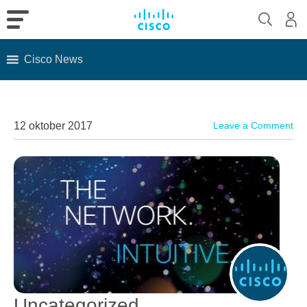
Cisco News
Skip
to
content
12 oktober 2017
Leave a Comment
Uncategorized