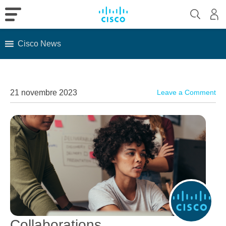
Cisco News
Skip
to
content
21 novembre 2023
Leave a Comment
Collaborations