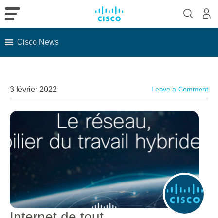
Cisco News
Skip
to
content
3 février 2022
Leave a Comment
Internet de tout