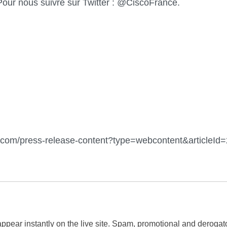
Pour nous suivre sur Twitter : @CiscoFrance.
co.com/press-release-content?type=webcontent&articleI
 appear instantly on the live site. Spam, promotional and dero