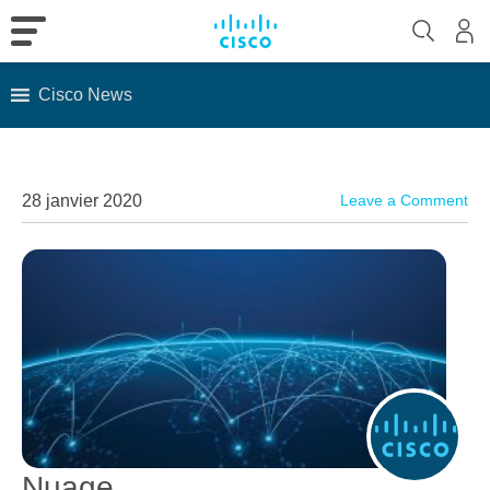
Cisco News
Skip
to
content
28 janvier 2020
Leave a Comment
Nuage