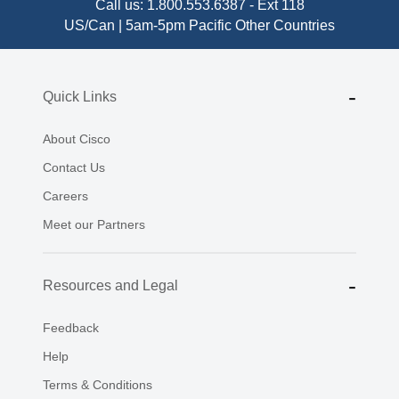
Call us:
1.800.553.6387
-
Ext 118
US/Can | 5am-5pm Pacific
Other Countries