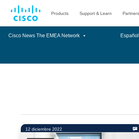
Cisco News The EMEA Network
Español
Skip
to
content
12 diciembre 2022