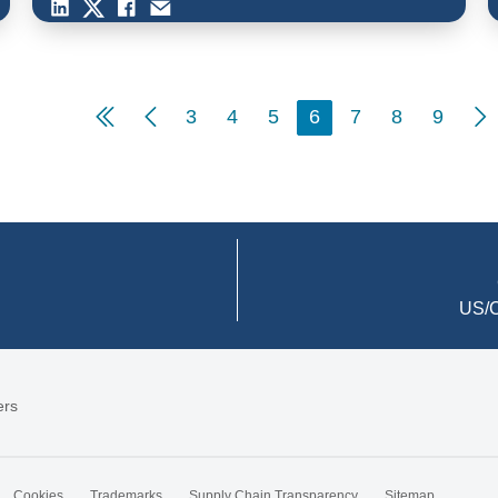
3
4
5
6
7
8
9
US/C