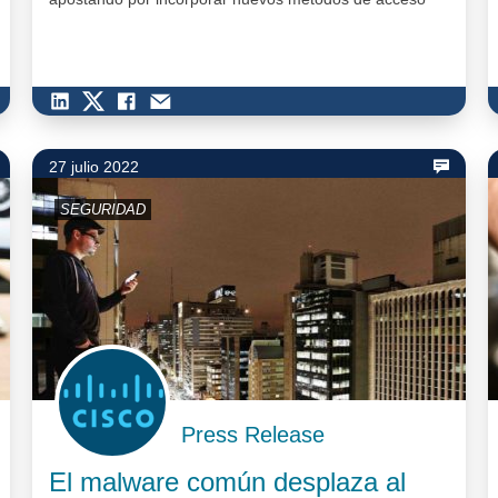
seguro para los usuarios. La autenticación…
27 julio 2022
SEGURIDAD
Press Release
El malware común desplaza al