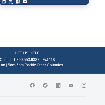
LET US HELP
Call us:
1.800.553.6387
-
Ext 118
an | 5am-5pm Pacific
Other Countries