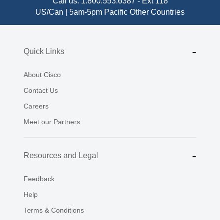
Call us:
1.800.553.6387
-
Ext 118
US/Can | 5am-5pm Pacific
Other Countries