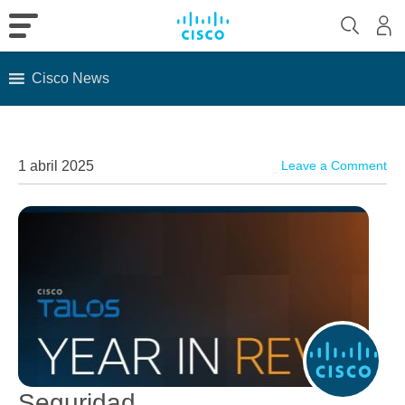
Cisco News
Skip
to
content
1 abril 2025
Leave a Comment
Seguridad