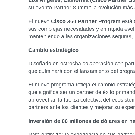
Los Ángeles, California (Cisco Partner S
su evento Partner Summit la evolución más s
El nuevo
Cisco 360 Partner Program
está d
sus complejas necesidades y en rápida evolu
manteniendo a las organizaciones seguras, r
Cambio estratégico
Diseñado en estrecha colaboración con part
que culminará con el lanzamiento del progr
El nuevo programa refleja el cambio estratég
que significa ser un partner de éxito priman
aprovechan la fuerza colectiva del ecosistem
partners ante los clientes y mejorar su expe
Inversión de 80 millones de dólares en h
Para optimizar la experiencia de sus partne