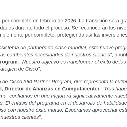
por completo en febrero de 2026. La transición será gr
ldados durante todo el proceso. Se reconocerán los nivele
mplemente por completo, protegiendo así las inversiones
cosistema de partners de clase mundial, este nuevo pr
 las cambiantes necesidades de nuestros clientes”
, apun
Program
.
“Nuestro objetivo es transformar el éxito de los 
ratégica de Cisco”
.
de Cisco 360 Partner Program, que representa la culmin
d, Director de Alianzas en Computacenter
.
“Tras habe
ma, confiamos en que mejorará significativamente nuest
. El énfasis del programa en el desarrollo de habilidad
iso con nuestro éxito mutuo. Esperamos aprovechar est
 nuestros clientes”
.