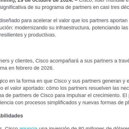
ummit), 29 de octubre de 2024. –
Cisco, líder mundial 
ignificativa de su programa de partners en casi tres dé
iseñado para acelerar el valor que los partners aportan 
ción: modernizando su infraestructura, potenciando las 
esilientes y productivas.
ners y clientes, Cisco acompañará a sus partners a trav
ama en febrero de 2026.
ico en la forma en que Cisco y sus partners generan y en
do el valor aportado: cómo los partners resuelven las nec
a de partners de Cisco para impulsar el crecimiento. El
riencia con procesos simplificados y nuevas formas de pla
abilidades
rs, Cisco
anuncia
una inversión de 80 millones de dólares