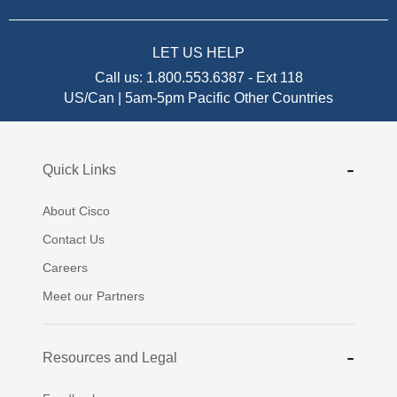
LET US HELP
Call us:
1.800.553.6387
-
Ext 118
US/Can | 5am-5pm Pacific
Other Countries