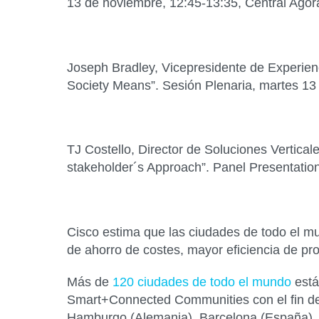
13 de noviembre, 12:45-13:35
, Central Agor
Joseph Bradley, Vicepresidente de Experienc
Society Means”. Sesión Plenaria,
martes 13
TJ Costello, Director de Soluciones Vertica
stakeholder´s Approach”. Panel Presentatio
Cisco estima que las ciudades de todo el mu
de ahorro de costes, mayor eficiencia de pro
Más de
120 ciudades de todo el mundo
está
Smart+Connected Communities con el fin de o
Hamburgo (Alemania), Barcelona (España), R