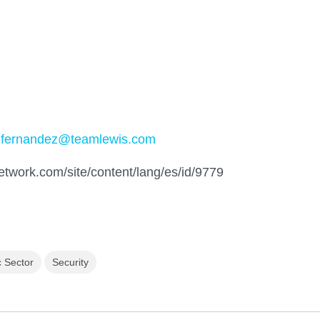
o.fernandez@teamlewis.com
network.com/site/content/lang/es/id/9779
c Sector
Security