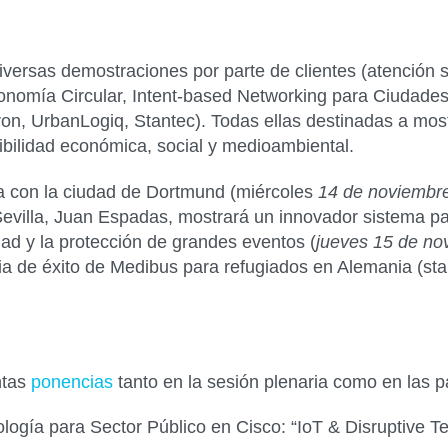
 diversas demostraciones por parte de
clientes
(atención s
nomía Circular, Intent-based Networking para Ciudade
tron, UrbanLogiq, Stantec). Todas ellas destinadas a m
enibilidad económica, social y medioambiental.
 con la ciudad de
Dortmund
(miércoles
14 de noviembre
evilla
,
Juan Espadas
, mostrará un innovador sistema par
idad y la protección de grandes eventos (
jueves 15 de no
ria de éxito de Medibus para refugiados en Alemania (st
ntas
ponencias
tanto en la sesión plenaria como en las p
ología para Sector Público en Cisco:
“IoT & Disruptive Te