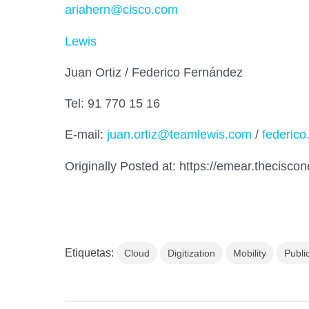
ariahern@cisco.com
Lewis
Juan Ortiz / Federico Fernández
Tel: 91 770 15 16
E-mail:
juan.ortiz@teamlewis.com
/
federic
Originally Posted at: https://emear.thecisco
Etiquetas:
Cloud
Digitization
Mobility
Publi