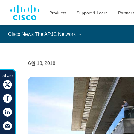
Cisco News The APJC Network
Skip
to
content
6월 13, 2018
Share