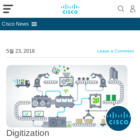
Cisco News
Skip
to
content
5월 23, 2018
Leave a Comment
Digitization