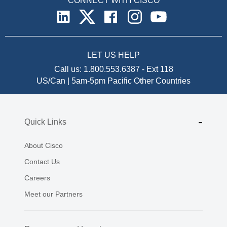
CONNECT WITH CISCO
LET US HELP
Call us:
1.800.553.6387
-
Ext 118
US/Can | 5am-5pm Pacific
Other Countries