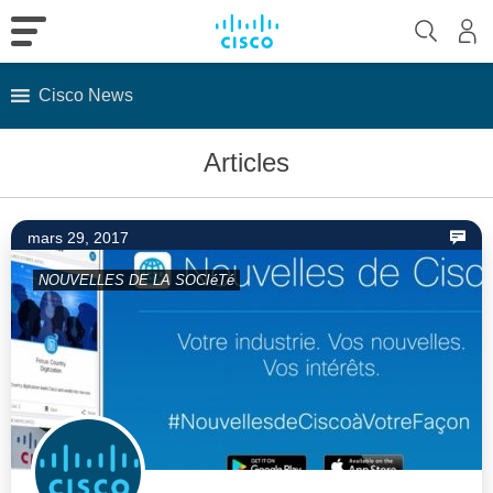
Cisco News
Skip
Articles
to
content
mars 29, 2017
NOUVELLES DE LA SOCIéTé