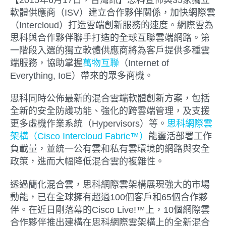
【2015年6月17日，台灣訊】
思科宣佈與35家獨立
軟體供應商（ISV）建立合作夥伴關係，加快網際雲
（Intercloud）打造雲端創新服務的速度。網際雲為
思科與合作夥伴聯手打造的全球互聯雲端網路。第
一階段入選的獨立軟體供應商將為客戶提供多種雲
端服務，協助掌握
萬物互聯
（Internet of
Everything, IoE）帶來的眾多商機。
思科同時公佈最新的混合雲端軟體創新方案，包括
全新的安全防護功能、強化的跨雲端管理，及支援
更多虛機作業系統（Hypervisors）等。
思科網際雲
架構（Cisco Intercloud Fabric™）
能靈活部署工作
負載量，並統一公有雲和私有雲環境的網路與安全
政策，進而大幅降低混合雲的複雜性。
透過簡化混合雲，思科網際雲架構展現強大的市場
動能，已在全球擁有超過100個客戶和65個合作夥
伴。在近日剛落幕的Cisco Live!™上，10個網際雲
合作夥伴推出建構在思科網際雲架構上的全新混合