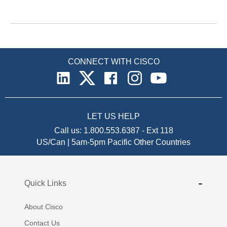
CONNECT WITH CISCO
LET US HELP
Call us:
1.800.553.6387
-
Ext 118
US/Can | 5am-5pm Pacific
Other Countries