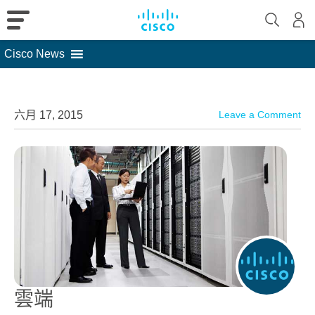
Cisco News
Skip
to
content
六月 17, 2015
Leave a Comment
雲端