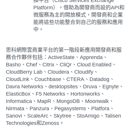
換平台（Cisco Services Exchange
Platform）。借助為開發商而設的API和
微服務為主的開放模式，開發商和企業
能將這些功能整合到自己的服務和應用
中。
思科網際雲商業平台的第一階段新應用開發商和服
務合作夥伴包括：ActiveState、Apprenda、
Basho、Chef、Citrix、CliQr、Cloud Enabled、
CloudBerry Lab、Cloudera、Cloudify、
CloudLink、Couchbase、CTERA、Datadog、
Davra Networks、desktopsites、Druva、Egnyte、
ElasticBox、F5 Networks、Hortonworks、
Informatica、MapR、MongoDB、Moonwalk、
Nirmata、Panzura、Pegasystems、Platfora、
Sanovi、ScaleArc、Skytree、StoAmigo、Talisen
Technologies和Zenoss。